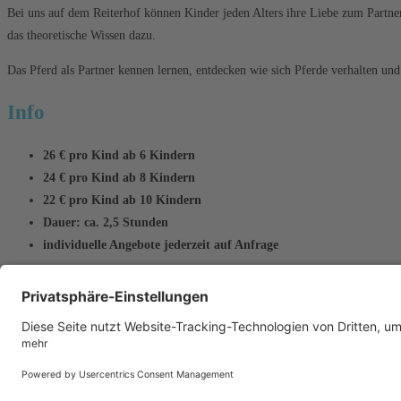
Bei uns auf dem Reiterhof können Kinder jeden Alters ihre Liebe zum Partner
das theoretische Wissen dazu.
Das Pferd als Partner kennen lernen, entdecken wie sich Pferde verhalten und 
Info
26 € pro Kind ab 6 Kindern
24 € pro Kind ab 8 Kindern
22 € pro Kind ab 10 Kindern
Dauer: ca. 2,5 Stunden
individuelle Angebote jederzeit auf Anfrage
Bitte festes Schuhwerk, wetterfeste Kleidung und einen Helm mitbrin
Eine Kombination mit unserern Alpakas ist möglich
Kontakt
Impressum
Datenschutzerklärung