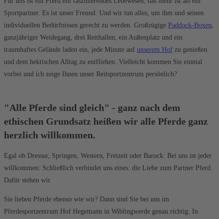
Für uns ist ein Pferd ein faszinierendes Lebewesen, das mehr ist als ein
Sportpartner. Es ist unser Freund. Und wir tun alles, um ihm und seinen
individuellen Bedürfnissen gerecht zu werden. Großzügige
Paddock-Boxen
,
ganzjähriger Weidegang, drei Reithallen, ein Außenplatz und ein
traumhaftes Gelände laden ein, jede Minute auf
unserem Hof
zu genießen
und dem hektischen Alltag zu entfliehen. Vielleicht kommen Sie einmal
vorbei und ich zeige Ihnen unser Reitsportzentrum persönlich?
"Alle Pferde sind gleich" - ganz nach dem
ethischen Grundsatz heißen wir alle Pferde ganz
herzlich willkommen.
Egal ob Dressur, Springen, Western, Freizeit oder Barock: Bei uns ist jeder
willkommen: Schließlich verbindet uns eines: die Liebe zum Partner Pferd.
Dafür stehen wir.
Sie lieben Pferde ebenso wie wir? Dann sind Sie bei uns im
Pferdesportzentrum Hof Hegemann in Wiblingwerde genau richtig. In