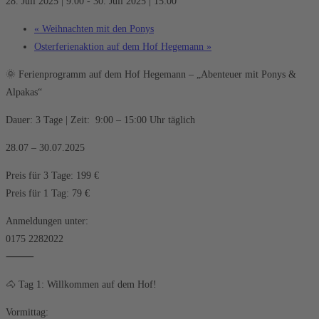
28. Juli 2025 | 9:00
-
30. Juli 2025 | 15:00
«
Weihnachten mit den Ponys
Osterferienaktion auf dem Hof Hegemann
»
🌞 Ferienprogramm auf dem Hof Hegemann – „Abenteuer mit Ponys &
Alpakas“
Dauer: 3 Tage | Zeit: 9:00 – 15:00 Uhr täglich
28.07 – 30.07.2025
Preis für 3 Tage: 199 €
Preis für 1 Tag: 79 €
Anmeldungen unter:
0175 2282022
⸻
🐴 Tag 1: Willkommen auf dem Hof!
Vormittag: