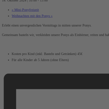
14. Oktober 2024 | 10:00
-
13:00
«
Mini-Ponyfreizeit
Weihnachten mit den Ponys
»
Erlebt einen unvergesslichen Vormittags in mitten unserer Ponys.
Gemeinsam basteln wir, verkleiden unsere Ponys als Einhörner, reiten und ha
Kosten pro Kind (inkl. Basteln und Getränken) 45€
Für alle Kinder ab 5 Jahren (ohne Eltern)